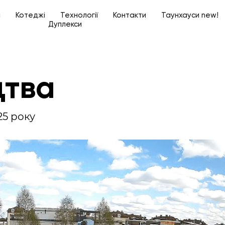
а
Котеджі
Технології
Контакти
Таунхауси new!
Дуплекси
цтва
25 року