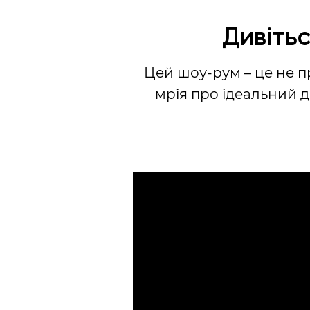
Дивітьс
Цей шоу-рум – це не п
мрія про ідеальний д