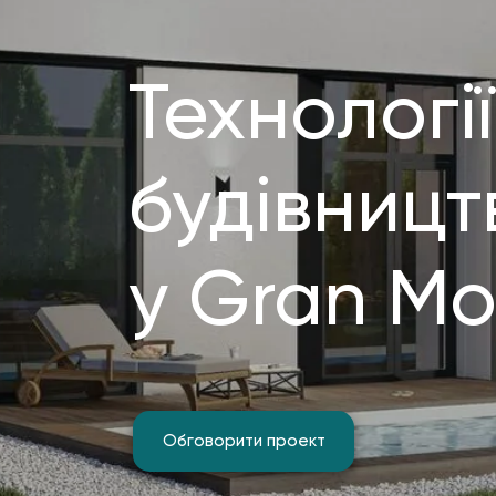
Технології
будівницт
у Gran M
Обговорити проект