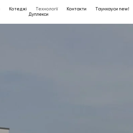
а
Котеджі
Технології
Контакти
Таунхауси new!
Дуплекси