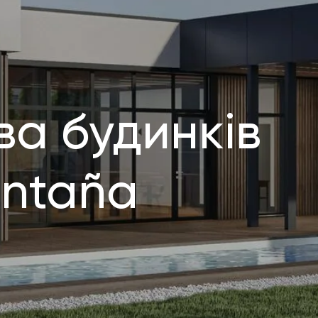
ва будинків
ontaña