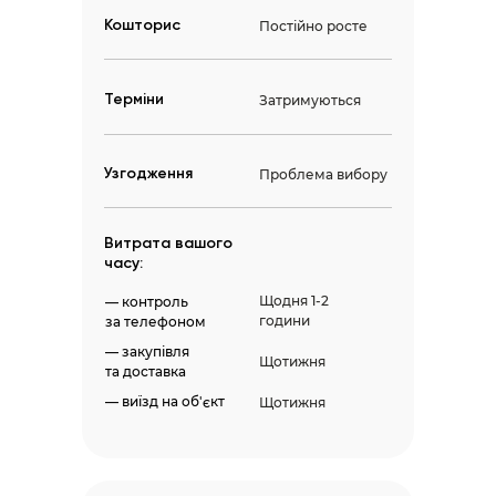
Кошторис
Постійно росте
Терміни
Затримуються
Узгодження
Проблема вибору
Витрата вашого
часу:
Щодня 1-2
— контроль
години
за телефоном
— закупівля
Щотижня
та доставка
— виїзд на об'єкт
Щотижня