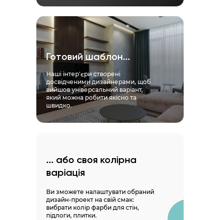
Готовий шаблон...
Наші інтер'єри створені
досвідченими дизайнерами, щоб
вийшов універсальний варіант,
який можна робити якісно та
швидко.
... або своя колірна
варіація
Ви зможете налаштувати обраний
дизайн-проект на свій смак:
вибрати колір фарби для стін,
підлоги, плитки.