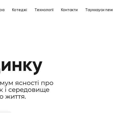
ура
Котеджі
Технології
Контакти
Таунхауси new
динку
имум ясності про
к і середовище
о життя.