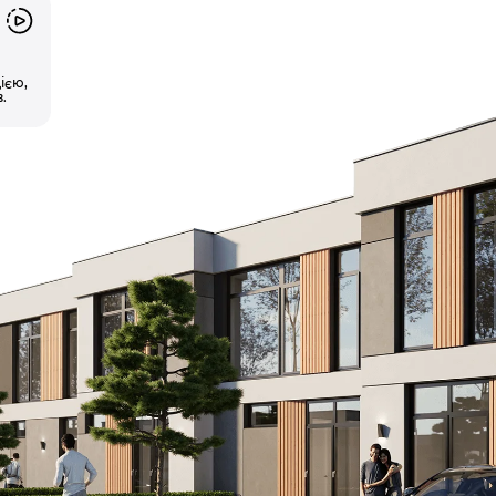
ією,
.