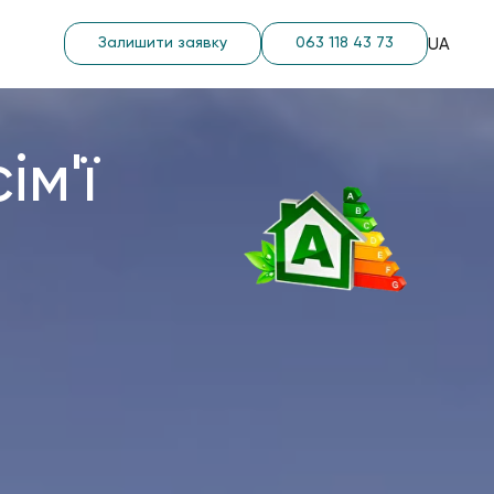
Залишити заявку
063 118 43 73
UA
ім'ї