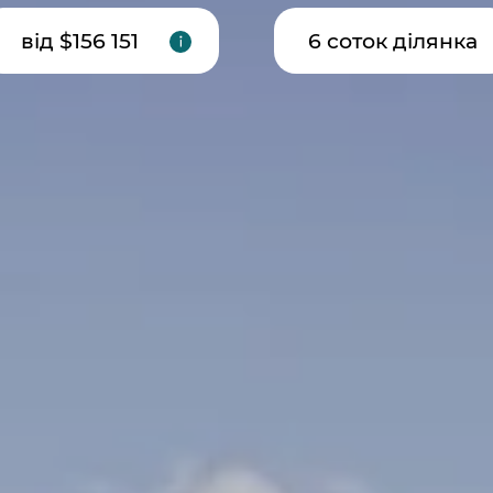
від $156 151
6 соток ділянка