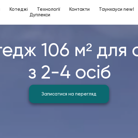
а
Котеджі
Технології
Контакти
Таунхауси new!
Дуплекси
едж 106 м² для с
з 2-4 осіб
Записатися на перегляд