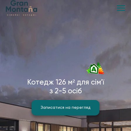
Котедж 126 м² для сім'ї
з 2-5 осіб
Записатися на перегляд