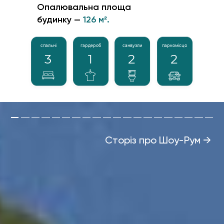
Опалювальна площа
будинку —
126 м².
спальні
гардероб
санвузли
паркомісця
3
1
2
2