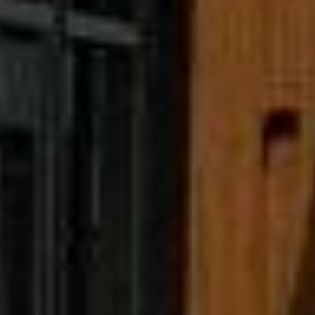
Одноповерхові котеджі
Жива огорожа вздовж паркану