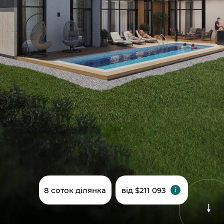
8 соток ділянка
від $211 093