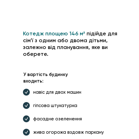
Котедж площею 146 м²
підійде для
сім'ї з одним або двома дітьми,
залежно від планування, яке ви
оберете.
У вартість будинку
входить:
навіс для двох машин
гіпсова штукатурка
фасадне озеленення
жива огорожа вздовж паркану