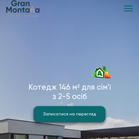
Котедж 146 м² для сім'ї
з 2-5 осіб
Записатися на перегляд