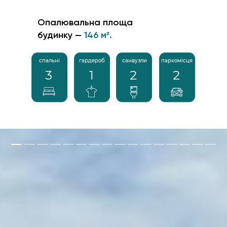
Опалювальна площа
будинку —
146 м².
спальні
гардероб
санвузли
паркомісця
3
1
2
2