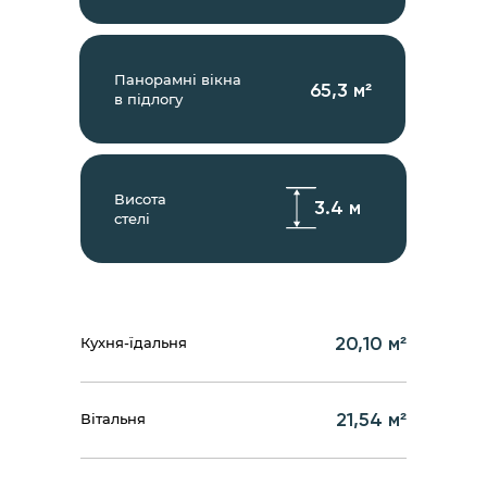
Панорамні вікна
65,3 м²
в підлогу
Висота
3.4 м
стелі
20,10 м²
Кухня-їдальня
21,54 м²
Вітальня